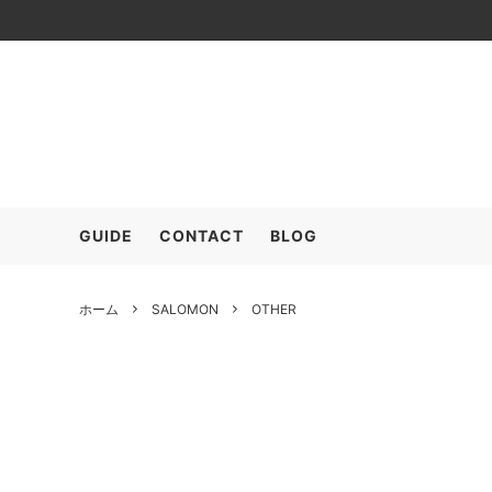
≫SALE (+MEMBER ONLY)
OUTER
ARC’T
TOPS
COMESANDGOES
SHOES
COOH
GOOD
GUIDE
CONTACT
BLOG
FreshService
HARRO
POLYPLOID
RAKIN
ホーム
SALOMON
OTHER
SALOMON
seya.
The CLASIK
YLEVE