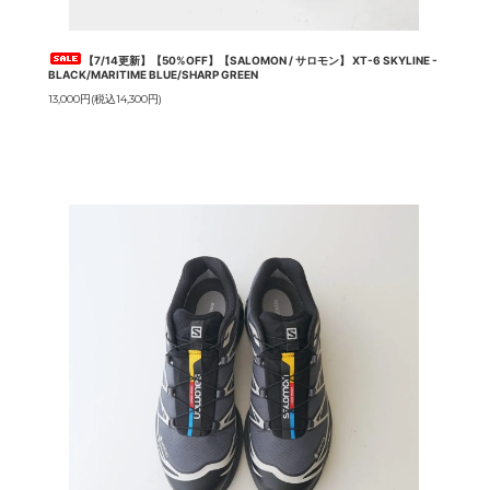
【7/14更新】【50%OFF】【SALOMON / サロモン】 XT-6 SKYLINE -
BLACK/MARITIME BLUE/SHARP GREEN
13,000円(税込14,300円)