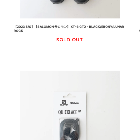
K
【2023 S/S】【SALOMON サロモン】 XT-6 GTX - BLACK/EBONY/LUNAR
ROCK
SOLD OUT