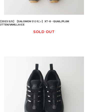
【2023 S/S】【SALOMON サロモン】 XT-6 - QUAIL/PLUM
KITTEN/VANILLA ICE
SOLD OUT