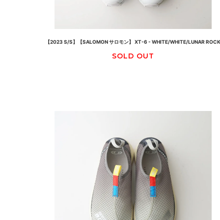
【2023 S/S】【SALOMON サロモン】 XT-6 - WHITE/WHITE/LUNAR ROC
SOLD OUT