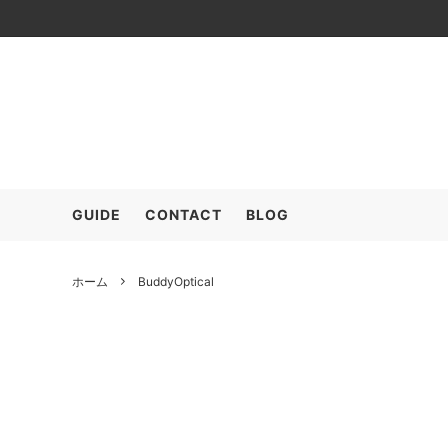
≫SALE (+MEMBER ONLY)
OUTER
ARC’T
TOPS
COMESANDGOES
SHOES
COOH
GOOD
GUIDE
CONTACT
BLOG
FreshService
HARRO
POLYPLOID
RAKIN
ホーム
BuddyOptical
SALOMON
seya.
The CLASIK
YLEVE