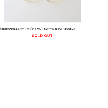
【BuddyOptical / バディオプティカル】 SUNY "L" (ecru) - 2 COLOR
SOLD OUT