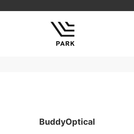
ERYX VEILANCE
ATON
BOTTOMS
EM
S
ED ROBERT JUDSON
GATE
INSCRIRE
ES
refomed
STUDIO NICHOLSON
Ｙ
BuddyOptical