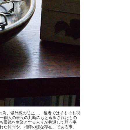
の為、紫外線の防止…。 後者ではそもそも視
も一個人の最良の判断のもと選択されたもの
たち眼鏡を生業とする人々が共通して願う事
知れた仲間や、相棒の様な存在」である事。