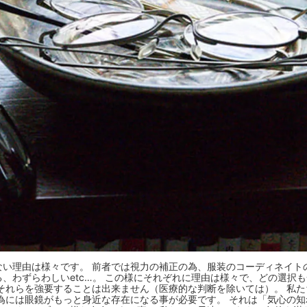
い理由は様々です。 前者では視力の補正の為、服装のコーディネイト
、わずらわしいetc…。 この様にそれぞれに理由は様々で、どの選択
それらを強要することは出来ません（医療的な判断を除いては）。 私
為には眼鏡がもっと身近な存在になる事が必要です。 それは「気心の