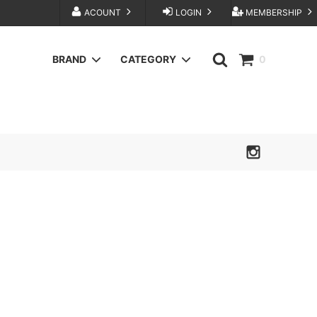
ACOUNT
LOGIN
MEMBERSHIP
BRAND
CATEGORY
0
BuddyOptical
BAG
FOUNDOUR
KANEMASA PHIL.
sage'NATION
TANAKA
OTHER SELECT