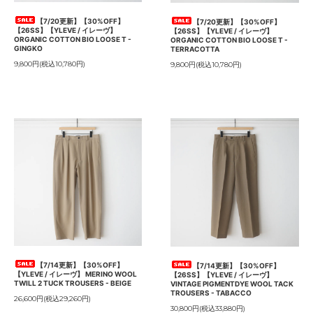
【7/20更新】【30%OFF】
【7/20更新】【30%OFF】
【26SS】【YLEVE / イレーヴ】
【26SS】【YLEVE / イレーヴ】
ORGANIC COTTON BIO LOOSE T -
ORGANIC COTTON BIO LOOSE T -
GINGKO
TERRACOTTA
9,800円(税込10,780円)
9,800円(税込10,780円)
【7/14更新】【30%OFF】
【7/14更新】【30%OFF】
【YLEVE / イレーヴ】 MERINO WOOL
【26SS】【YLEVE / イレーヴ】
TWILL 2 TUCK TROUSERS - BEIGE
VINTAGE PIGMENTDYE WOOL TACK
TROUSERS - TABACCO
26,600円(税込29,260円)
30,800円(税込33,880円)