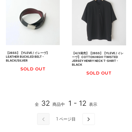
【26SS】【YLEVE / イレーヴ】
【4/3発売】【26SS】【YLEVE / イレ
LEATHER BUCKLED BELT -
ーヴ】 COTTON HIGH-TWISTED
BLACK/SILVER
JERSEY HENRY NECK T-SHIRT -
BLACK
SOLD OUT
SOLD OUT
32
1 - 12
全
商品中
表示
1
ページ目