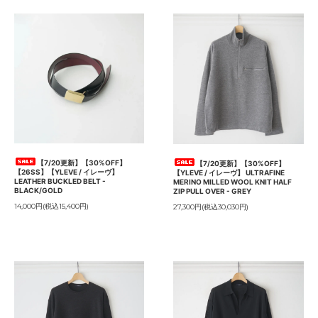
【7/20更新】【30%OFF】
【7/20更新】【30%OFF】
【26SS】【YLEVE / イレーヴ】
【YLEVE / イレーヴ】 ULTRAFINE
LEATHER BUCKLED BELT -
MERINO MILLED WOOL KNIT HALF
BLACK/GOLD
ZIP PULL OVER - GREY
14,000円(税込15,400円)
27,300円(税込30,030円)