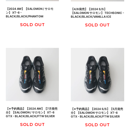
【2024 AW】【SALOMON / サロモ
【4/6発売】【2024 S/S】
ン】 XT-6 -
【SALOMON サロモン】 TECHSONIC -
BLACK/BLACK/PHANTOM
BLACK/BLACK/VANILLA ICE
SOLD OUT
SOLD OUT
【※予約商品】【2024 AW】【7月発売
【※予約商品】【2024 S/S】【5月発売
分】【SALOMON / サロモン】 XT-6
分】【SALOMON サロモン】 XT-6
GTX - BLACK/BLACK/FTW SILVER
GTX - BLACK/BLACK/FTW SILVER
SOLD OUT
SOLD OUT