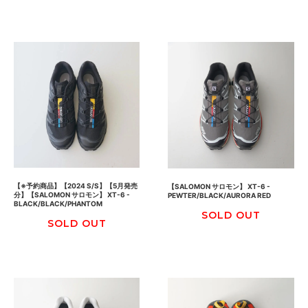
【※予約商品】【2024 S/S】【5月発売
【SALOMON サロモン】 XT-6 -
分】【SALOMON サロモン】 XT-6 -
PEWTER/BLACK/AURORA RED
BLACK/BLACK/PHANTOM
SOLD OUT
SOLD OUT