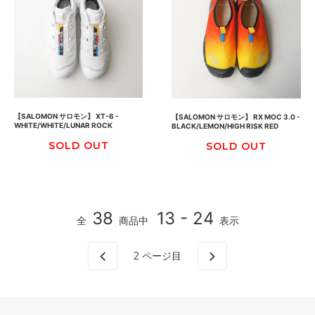
【SALOMON サロモン】 XT-6 -
【SALOMON サロモン】 RX MOC 3.0 -
WHITE/WHITE/LUNAR ROCK
BLACK/LEMON/HIGH RISK RED
SOLD OUT
SOLD OUT
38
13 - 24
全
商品中
表示
2
ページ目