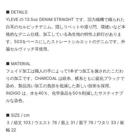
■ DETAILS
YLEVE の 13.5oz DENIM STRAIGHT です。旧力織機で織られた
白耳のセルビッチデニム。隠しリベットや渡り閂、環縫いなど本
格的なデニム仕様。加工している為生地の特性上斜行がありま
す。503をベースにしたストレートシルエットのデニムです。外
脇セルヴィッチ耳使用。
■ MATERIAL
フェイド加工は職人の手によって1本ずつ加工を施されたこだわ
りの加工です。CHARCOAL は経糸、横糸ともに硫化ブラックで
染め、製品洗い加工の負担を低減した新しい技術を採用。
INDIGO は、水を40％、化学薬品を50％削減したサスティナブ
ルな染色。
■ SIZE / cm
３ / 総丈 103 / ウエスト 76 / 股上 31 / 股下 76 / ワタリ 33 / 裾
幅 22