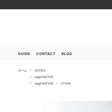
≫SALE (+MEMBER ONLY)
OUTER
ARC’T
TOPS
COMESANDGOES
SHOES
COOH
GOOD
GUIDE
CONTACT
BLOG
FreshService
HARRO
POLYPLOID
RAKIN
ホーム
GOODS
sage'NATION
SALOMON
seya.
sage'NATION
OTHER
The CLASIK
YLEVE