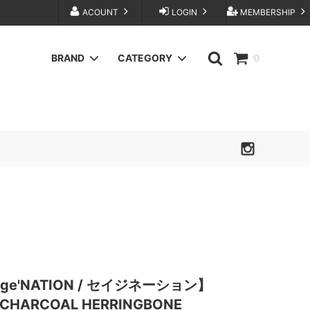
ACOUNT
LOGIN
MEMBERSHIP
BRAND
CATEGORY
0
BuddyOptical
BAG
FOUNDOUR
KANEMASA PHIL.
sage'NATION
TANAKA
OTHER SELECT
ge'NATION / セイジネーション】
- CHARCOAL HERRINGBONE