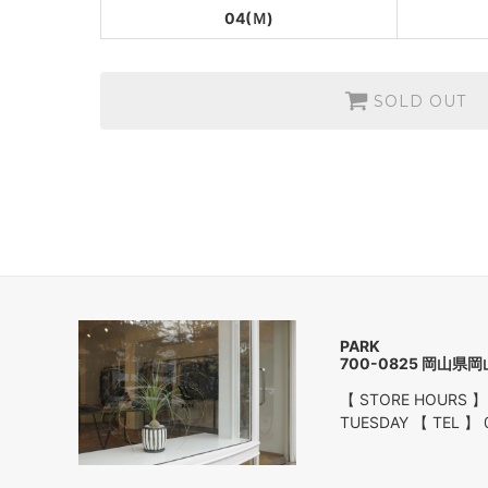
04(Ｍ)
SOLD OUT
P
700-0825 岡山県
【 STORE HOURS 】
TUESDAY 【 TEL 】 