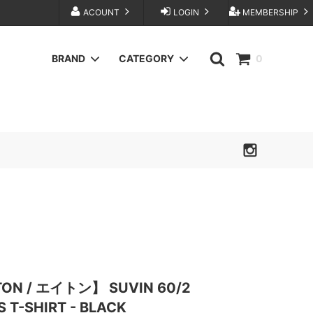
ACOUNT
LOGIN
MEMBERSHIP
BRAND
CATEGORY
0
BuddyOptical
BAG
FOUNDOUR
KANEMASA PHIL.
sage'NATION
TANAKA
OTHER SELECT
N / エイトン】 SUVIN 60/2
S T-SHIRT - BLACK