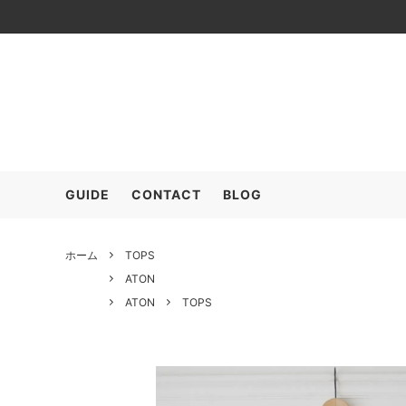
≫SALE (+MEMBER ONLY)
OUTER
ARC’T
TOPS
COMESANDGOES
SHOES
COOH
GOOD
GUIDE
CONTACT
BLOG
FreshService
HARRO
POLYPLOID
RAKIN
ホーム
TOPS
ATON
SALOMON
seya.
ATON
TOPS
The CLASIK
YLEVE