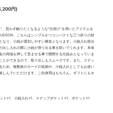
,200円)
に"。思わず触りたくなるような"仕掛け"を用いたアイテムを
RT JUDSON。こちらはシンプルかつコンパクトな三つ折りの財
となり、小銭が選別しやすい構造となります。小銭入れ部分
の出し入れの際に小銭が滑り出る事を防いでくれます。本体
金の両端を押して歪ませる事で開閉する仕組みとなっていま
ことができるので、取り出しもスムーズです。また、スナッ
るため、複数枚のカードの収納や、小銭入れとしてもお使い
愉しんでいただけます。ご自身用はもちろん、ギフトにもオ
。
ット×1、小銭入れ×1、スナップポケット×1、ポケット×1