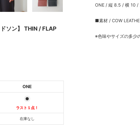
ONE / 縦 8.5 / 横 10 
■素材 / COW LEATHE
ソン】 THIN / FLAP
※色味やサイズの多少
！
TCH
ONE
T
ラスト１点！
在庫なし