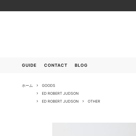
≫SALE (+MEMBER ONLY)
OUTER
ARC’T
TOPS
COMESANDGOES
SHOES
COOH
GOOD
GUIDE
CONTACT
BLOG
FreshService
HARRO
POLYPLOID
RAKIN
ホーム
GOODS
ED ROBERT JUDSON
SALOMON
seya.
ED ROBERT JUDSON
OTHER
The CLASIK
YLEVE