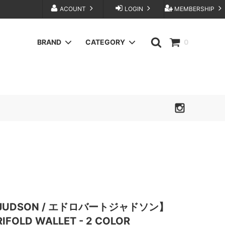
ACOUNT
LOGIN
MEMBERSHIP
BRAND
CATEGORY
0
BuddyOptical
BAG
FOUNDOUR
KANEMASA PHIL.
sage'NATION
TANAKA
OTHER SELECT
T JUDSON / エドロバートジャドソン】
TRIFOLD WALLET - 2 COLOR