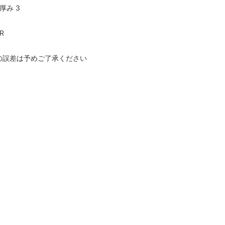
/ 厚み 3
R
の誤差は予めご了承ください