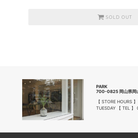
SOLD OUT
P
700-0825 岡山県
【 STORE HOURS 】
TUESDAY 【 TEL 】 