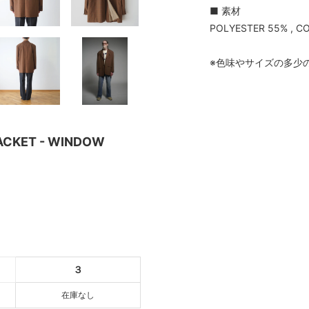
■ 素材
POLYESTER 55% , C
※色味やサイズの多少
ACKET - WINDOW
HECK
T
３
在庫なし