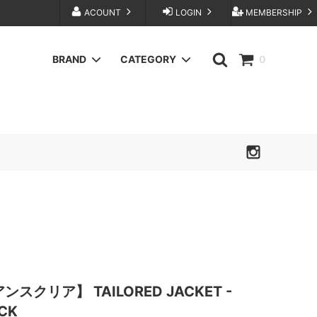
ACOUNT
LOGIN
MEMBERSHIP
BRAND
CATEGORY
0
BuddyOptical
BAG
FOUNDOUR
KANEMASA PHIL.
sage'NATION
TANAKA
OTHER SELECT
 アンスクリア】 TAILORED JACKET -
CK