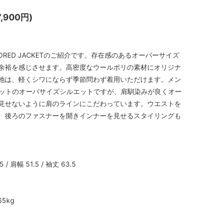
,900円)
AILORED JACKETのご紹介です。存在感のあるオーバーサイズ
余裕を感じさせます。⾼密度なウールポリの素材にオリジナ
地は、軽くシワにならず季節問わず着用いただけます。メン
エットのオーバサイズシルエットですが、肩馴染みが良くオー
⾒せないように肩のラインにこだわっています。ウエストを
、後ろのファスナーを開きインナーを⾒せるスタイリングも
5 / 肩幅 51.5 / 袖丈 63.5
65kg