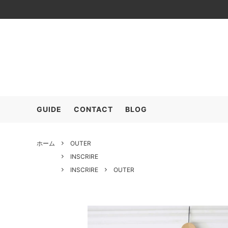
≫SALE (+MEMBER ONLY)
OUTER
ARC’T
TOPS
COMESANDGOES
SHOES
COOH
GOOD
GUIDE
CONTACT
BLOG
FreshService
HARRO
POLYPLOID
RAKIN
ホーム
OUTER
INSCRIRE
SALOMON
seya.
INSCRIRE
OUTER
The CLASIK
YLEVE