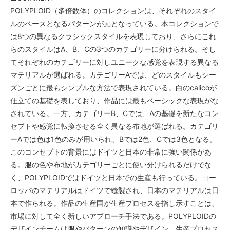
POLYPLOID（多倍数体）のコレクションは、それぞれのスタイ
ルのベースとなるパターンが元となっている。本コレクションで
は8つの異なるクラシックスタイルを表現しており、さらにこれ
らのスタイルはA、B、Cの3つのカテゴリーに分けられる。そし
てそれぞれのカテゴリーに対しユニークな感覚を表現する異なる
マテリアルが選ばれる。カテゴリーAでは、どのスタイルもシー
ズンごとに最もシンプルな方法で表現されている。白のcalicoが
仕立ての基礎を表しており、作品には最もベーシックな表現がな
されている。一方、カテゴリーB、Cでは、Aの基礎を新たなコン
セプトや感覚に転換させる全く異なる布地が選ばれる。カテゴリ
ーAでは色は1色のみが用いられ、Bでは2色、Cでは3色となる。
このコンセプトの背景にはドイツと日本の非常に強い関係があ
る。服の色や布地がカテゴリーごとに使い分けられるだけでな
く、POLYPLOIDではドイツと日本での生産も行っている。ヨー
ロッパのマテリアルはドイツで縫製され、日本のマテリアルは日
本で作られる。作品の生産国が生産プロセスを指し示すことは、
市場に対して全く新しいアプローチ手法である。POLYPLOIDの
デザインチームは服やパターンの知識やデザイン、生産プロセス