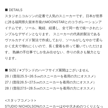
■ DETAILS
スタジオニコルソンの定番で人気のスニーカーです。日本が世界
に誇る福岡県久留米市発のMOONSTARとのコラボレーションア
イテムです。ソール、靴紐、紐通し、全て同一色で統一されたシ
ンプルなデザインとなります。 スニーカーの代表的製法である
ヴァルカナイズド製法で作成しており、ソールがしなやかで柔ら
かく丈夫で壊れにくいので、長く愛着を持って履いていただけま
す。 熟練の手仕事でしか生み出せない、作りの良さも魅力とな
ります。
■ SIZE / ※ブランドのハーフサイズ展開はございません
26 / (普段25.5~26.5㎝のスニーカーを着用の方にオススメ）
27 / (普段26.5~27.5㎝のスニーカーを着用の方にオススメ）
28 / (普段27.5~28.5㎝のスニーカーを着用の方にオススメ）
<スタッフコメント>
STUDIO NICHOLSONのスニーカーはやや大きめのつくりとなっ