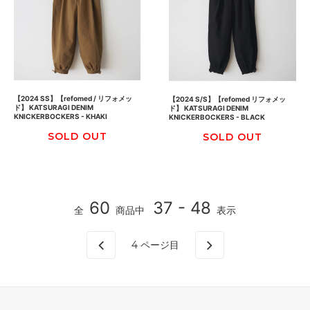
【2024 SS】【refomed / リフォメッ
【2024 S/S】【refomed リフォメッ
ド】 KATSURAGI DENIM
ド】 KATSURAGI DENIM
KNICKERBOCKERS - KHAKI
KNICKERBOCKERS - BLACK
SOLD OUT
SOLD OUT
60
37 - 48
全
商品中
表示
4
ページ目