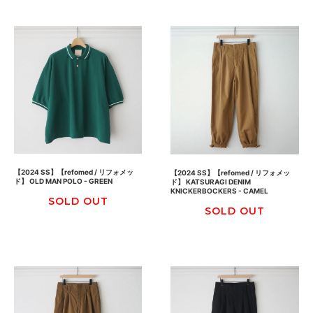
【2024 SS】【refomed / リフォメッ
【2024 SS】【refomed / リフォメッ
ド】 OLD MAN POLO - GREEN
ド】 KATSURAGI DENIM
KNICKERBOCKERS - CAMEL
SOLD OUT
SOLD OUT