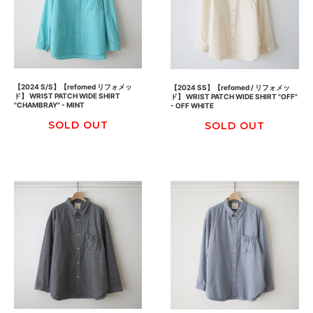
【2024 S/S】【refomed リフォメッ
【2024 SS】【refomed / リフォメッ
ド】 WRIST PATCH WIDE SHIRT
ド】 WRIST PATCH WIDE SHIRT "OFF"
"CHAMBRAY" - MINT
- OFF WHITE
SOLD OUT
SOLD OUT